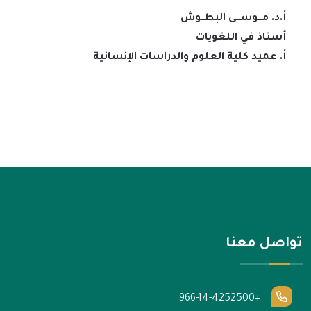
أ.د. مـــوســـى البطــوش
أستاذ في اللغويات
أ. عميد كلية العلوم والدراسات الإنسانية
تواصل معنا
+966-14-4252500