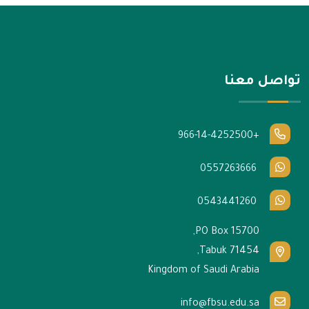
تواصل معنا
+966-14-4252500
0557263666
0543441260
PO Box 15700,
Tabuk 71454,
Kingdom of Saudi Arabia
info@fbsu.edu.sa