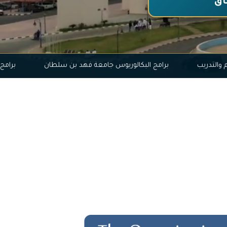
اق
ويم التعليم والتدريب
برامج البكالوريوس جامعة فهد بن سلطان